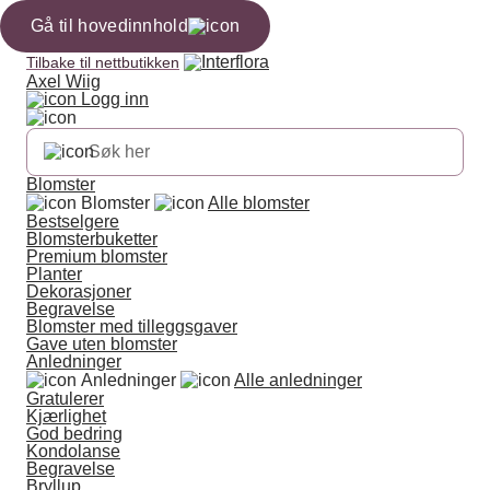
Gå til hovedinnhold
Tilbake til nettbutikken
Axel Wiig
Logg inn
Blomster
Blomster
Alle blomster
Bestselgere
Blomsterbuketter
Premium blomster
Planter
Dekorasjoner
Begravelse
Blomster med tilleggsgaver
Gave uten blomster
Anledninger
Anledninger
Alle anledninger
Gratulerer
Kjærlighet
God bedring
Kondolanse
Begravelse
Bryllup